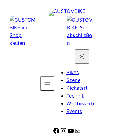
Zum
Inhalt
springen
Bikes
Szene
Kickstart
Technik
Wettbewerb
Events
Facebook
Instagram
YouTube
E-Mail